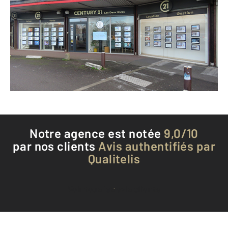
Centre Commercial du Val de Seine
VERNOUILLET - 78540
Envoyer un message
Téléphoner à l'agence
Notre agence est notée
9,0/10
par nos clients
Avis authentifiés par
Qualitelis
Voir tous les avis clients