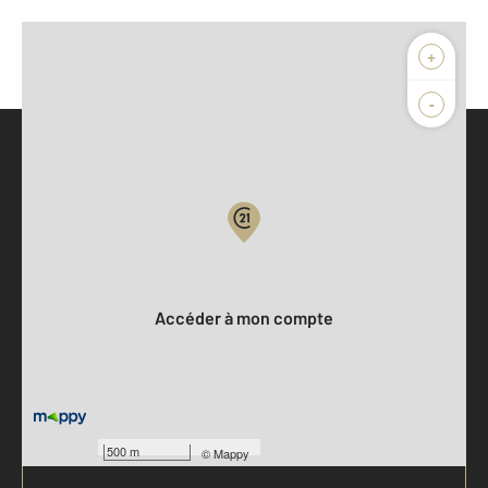
+
-
Parlons de vous, parlons biens
Votre compte :
Accéder à mon compte
500 m
©
Mappy