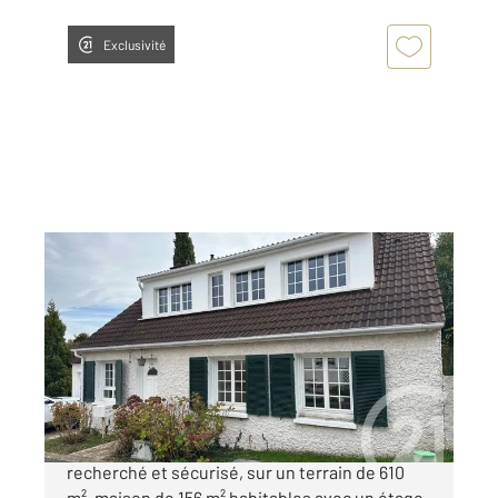
Exclusivité
MEDAN 78
2
123 m
, 6 pièces
Ref : 30003
Maison à vendre
450 000 €
MEDAN, dans un quartier résidentiel très
recherché et sécurisé, sur un terrain de 610
m², maison de 156 m² habitables avec un étage