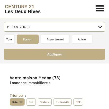
CENTURY 21
Les Deux Rives
MEDAN (78670)
Tous
Maison
Appartement
Autres
Appliquer
Vente maison Medan (78)
1 annonce immobilière :
Trier par :
Date
Prix
Surface
Exclusivité
DPE