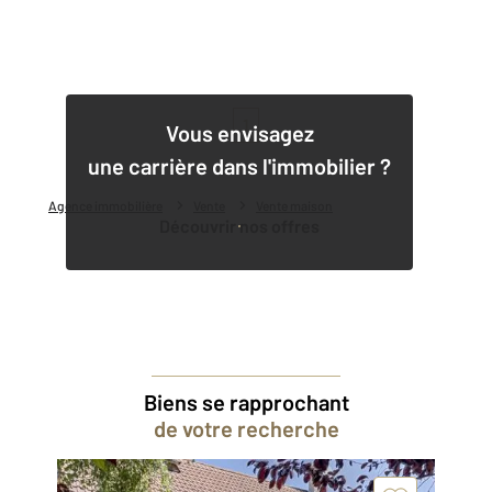
1
Vous envisagez
une carrière dans l'immobilier ?
Agence immobilière
Vente
Vente maison
Découvrir nos offres
Biens se rapprochant
de votre recherche