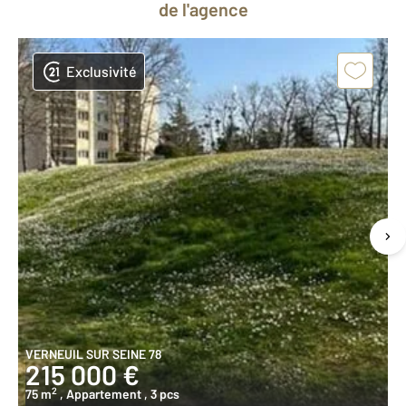
de l'agence
Exclusivité
VERNEUIL SUR SEINE 78
215 000 €
2
75 m
, Appartement
, 3 pcs