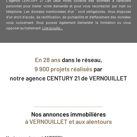
L'agence
CENTURY 21 Les Deux Rives
collecte des données à caractère
personnel
pour traiter votre demande et pour vous recontacter par mail ou
*
téléphone
.
Les données mentionnées d'un
sont obligatoires. Vous disposez
d'un droit d'accès, de rectification, de portabilité et d'effacement des données
vous concernant. Vous pouvez également demander la limitation ou vous
opposer au traitement.
Lire la suite...
En
28 ans
dans le réseau,
9 900 projets réalisés
par
notre agence CENTURY 21 de VERNOUILLET
Nos annonces immobilières
à VERNOUILLET et aux alentours