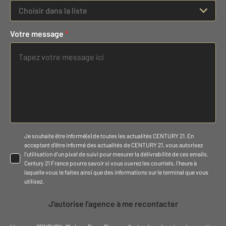
Choisir dans la liste
Votre message
*
Je souhaite être informé(e) de toutes les actualités CENTURY 21. En
acceptant d'être informé des actualités de CENTURY 21, vous autorisez
l'utilisation d'un pixel de suivi pour mesurer la délivrabilité de ces emails.
Century 21 France pourra savoir si vous ouvrez les courriels, l'heure à
laquelle vous le faites ainsi que des informations sur le terminal que vous
utilisez.
J'autorise l'agence à me recontacter