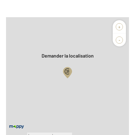
Afficher sur la carte :
+
Agence
Biens vendus
-
Demander la localisation
Vue globale
2
Surface totale : 73 m
2
Surface habitable : 71 m
Nombre de pièces : 3
[Voir le détail]
Équipements