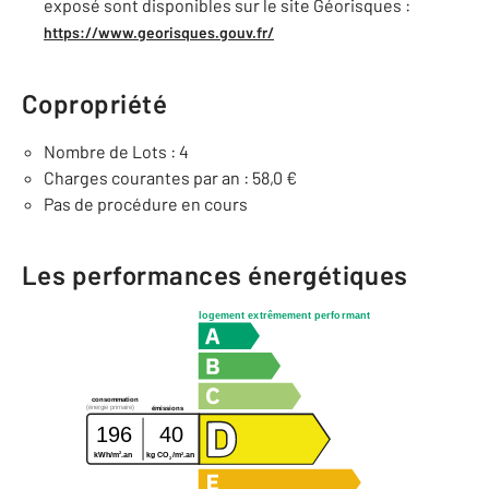
exposé sont disponibles sur le site Géorisques :
https://www.georisques.gouv.fr/
Copropriété
Nombre de Lots : 4
Charges courantes par an : 58,0 €
Pas de procédure en cours
Les performances énergétiques
logement extrêmement performant
consommation
(énergie primaire)
émissions
196
40
2
2
kWh/m
.an
kg CO
/m
.an
2