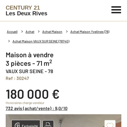
CENTURY 21
Les Deux Rives
Accueil
Achat
Achat Maison
Achat Maison Yvelines (78)
Achat Maison VAUX SUR SEINE (78740)
Maison à vendre
2
3 pièces - 71 m
VAUX SUR SEINE - 78
Ref : 30247
180 000 €
Honoraires charge vendeur
732 avis (achat/vente) : 9,0/10
Exclusivité